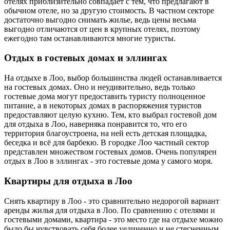
отелях приблизительно совпадает с тем, что предлагают в
обычном отеле, но за другую стоимость. В частном секторе
достаточно выгодно снимать жилье, ведь цены весьма
выгодно отличаются от цен в крупных отелях, поэтому
ежегодно там останавливаются многие туристы.
Отдых в гостевых домах и эллингах
На отдыхе в Лоо, выбор большинства людей останавливается
на гостевых домах. Оно и неудивительно, ведь только
гостевые дома могут предоставить туристу полноценное
питание, а в некоторых домах в распоряжения туристов
предоставляют целую кухню. Тем, кто выбрал гостевой дом
для отдыха в Лоо, наверняка понравится то, что его
территория благоустроена, на ней есть детская площадка,
беседка и всё для барбекю. В городке Лоо частный сектор
представлен множеством гостевых домов. Очень популярен
отдых в Лоо в эллингах - это гостевые дома у самого моря.
Квартиры для отдыха в Лоо
Снять квартиру в Лоо - это сравнительно недорогой вариант
аренды жилья для отдыха в Лоо. По сравнению с отелями и
гостевыми домами, квартира - это место где на отдыхе можно
было бы чувствовать себя более уединенно и не стесненным